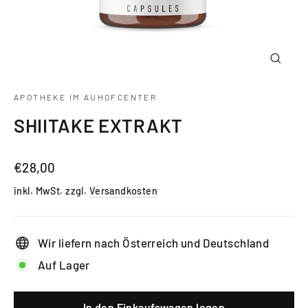
Schlie
(Esc)
APOTHEKE IM AUHOFCENTER
SHIITAKE EXTRAKT
Normaler
€28,00
Preis
inkl. MwSt. zzgl.
Versandkosten
Wir liefern nach Österreich und Deutschland
Auf Lager
In den Einkaufswagen legen