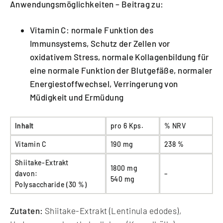
Anwendungsmöglichkeiten – Beitrag zu:
Vitamin C: normale Funktion des
Immunsystems, Schutz der Zellen vor
oxidativem Stress, normale Kollagenbildung für
eine normale Funktion der Blutgefäße, normaler
Energiestoffwechsel, Verringerung von
Müdigkeit und Ermüdung
Inhalt
pro 6 Kps.
% NRV
Vitamin C
190 mg
238 %
Shiitake-Extrakt
1800 mg
davon:
–
540 mg
Polysaccharide (30 %)
Zutaten:
Shiitake-Extrakt (Lentinula edodes),