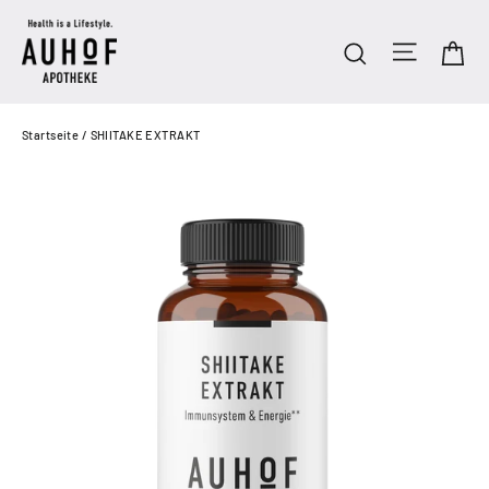
Direkt
zum
Seitenn
Ei
Suche
Inhalt
Startseite
/
SHIITAKE EXTRAKT