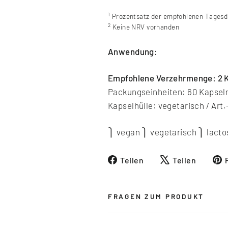
1
Prozentsatz der empfohlenen Tagesdo
2
Keine NRV vorhanden
Anwendung:
Empfohlene Verzehrmenge: 2 Ka
Packungseinheiten: 60 Kapsel
Kapselhülle: vegetarisch / Art.
⎫ vegan ⎫ vegetarisch ⎫ lactos
Auf
Auf
Teilen
Teilen
Facebook
X
teilen
twitte
FRAGEN ZUM PRODUKT