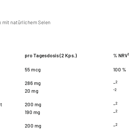
x mit natürlichem Selen
pro Tagesdosis (2 Kps.)
% NRV
55 mcg
100 %
2
286 mg
–
-2
20 mg
2
t
200 mg
–
2
190 mg
–
2
200 mg
–