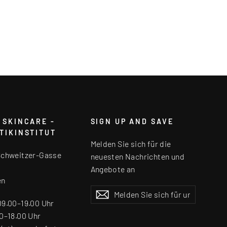
 SKINCARE -
SIGN UP AND SAVE
TIKINSTITUT
Melden Sie sich für die
Schweitzer-Gasse
neuesten Nachrichten und
Angebote an
en
Melden
Abonnieren
Abonnieren
Sie
09.00–19.00 Uhr
sich
0–18.00 Uhr
für