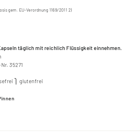
sis gem. EU-Verordnung 1169/2011 2)
pseln täglich mit reichlich Flüssigkeit einnehmen.
n
-Nr. 35271
efrei ⎫ glutenfrei
Auf
Pinnen
Pinterest
rn
pinnen