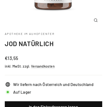
Schlie
(Esc)
APOTHEKE IM AUHOFCENTER
JOD NATÜRLICH
Normaler
€13,55
Preis
inkl. MwSt. zzgl.
Versandkosten
Wir liefern nach Österreich und Deutschland
Auf Lager
In den Einkaufswagen legen