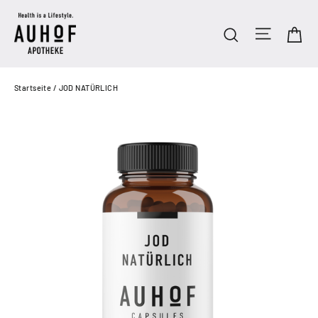
Direkt
zum
Seitenn
Ei
Suche
Inhalt
Startseite
/
JOD NATÜRLICH