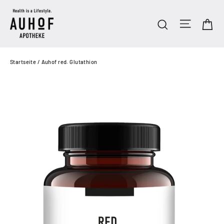
Direkt
zum
Seitenn
Ei
Suche
Inhalt
Startseite
/
Auhof red. Glutathion