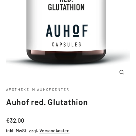
Schlie
(Esc)
APOTHEKE IM AUHOFCENTER
Auhof red. Glutathion
Normaler
€32,00
Preis
inkl. MwSt. zzgl.
Versandkosten