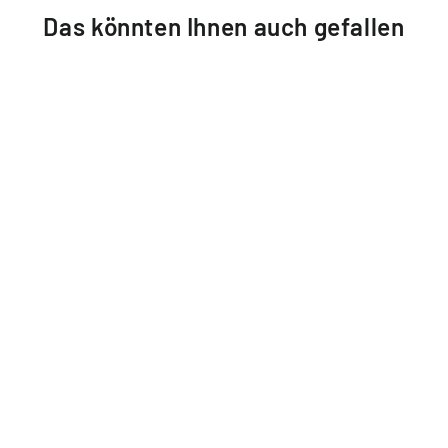
Das könnten Ihnen auch gefallen
AUHOF MSM KPS
APOTHEKE IM AUHOFCENTER
€33,50