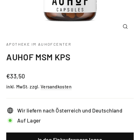
Schlie
(Esc)
APOTHEKE IM AUHOFCENTER
AUHOF MSM KPS
Normaler
€33,50
Preis
inkl. MwSt. zzgl.
Versandkosten
Wir liefern nach Österreich und Deutschland
Auf Lager
In den Einkaufswagen legen