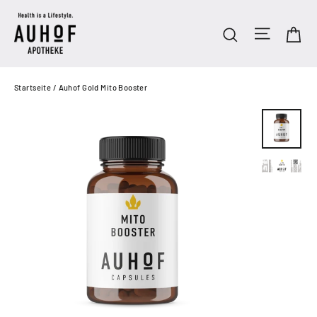
Direkt
zum
Seitenn
Ei
Suche
Inhalt
Startseite
/
Auhof Gold Mito Booster