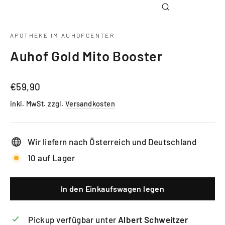
Schließen
(Esc)
APOTHEKE IM AUHOFCENTER
Auhof Gold Mito Booster
Normaler
€59,90
Preis
inkl. MwSt. zzgl.
Versandkosten
Wir liefern nach Österreich und Deutschland
10 auf Lager
In den Einkaufswagen legen
Pickup verfügbar unter
Albert Schweitzer