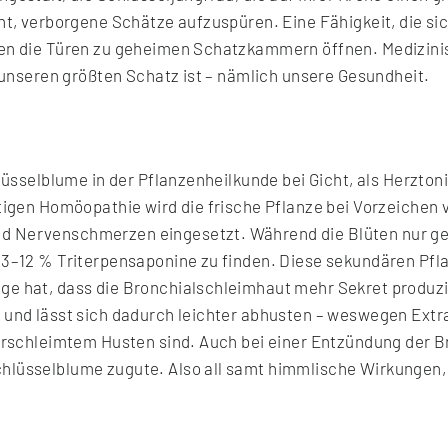
iht, verborgene Schätze aufzuspüren. Eine Fähigkeit, die si
en die Türen zu geheimen Schatzkammern öffnen. Medizinisc
r unseren größten Schatz ist – nämlich unsere Gesundheit.
chlüsselblume in der Pflanzenheilkunde bei Gicht, als Herz
utigen Homöopathie wird die frische Pflanze bei Vorzeichen 
d Nervenschmerzen eingesetzt. Während die Blüten nur g
 3–12 % Triterpensaponine zu finden. Diese sekundären Pfla
ge hat, dass die Bronchialschleimhaut mehr Sekret produzi
t und lässt sich dadurch leichter abhusten – weswegen Ext
verschleimtem Husten sind. Auch bei einer Entzündung der 
hlüsselblume zugute. Also all samt himmlische Wirkungen, 