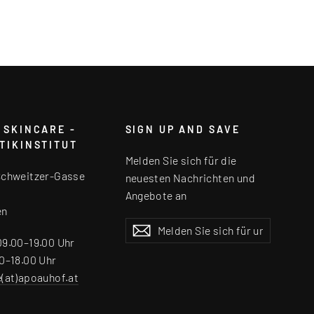
 SKINCARE -
SIGN UP AND SAVE
TIKINSTITUT
Melden Sie sich für die
Schweitzer-Gasse
neuesten Nachrichten und
Angebote an
en
Melden
Abonnieren
Abonnieren
Sie
09.00–19.00 Uhr
sich
0–18.00 Uhr
für
e(at)apoauhof.at
unsere
Mailingliste