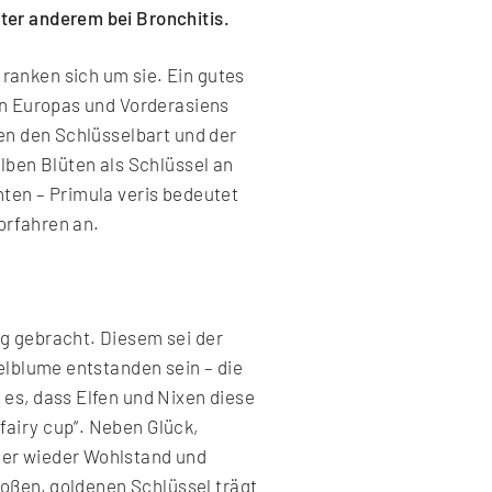
ter anderem bei Bronchitis.
ranken sich um sie. Ein gutes
en Europas und Vorderasiens
ten den Schlüsselbart und der
lben Blüten als Schlüssel an
ten – Primula veris bedeutet
Vorfahren an.
g gebracht. Diesem sei der
elblume entstanden sein – die
es, dass Elfen und Nixen diese
airy cup“. Neben Glück,
mer wieder Wohlstand und
roßen, goldenen Schlüssel trägt