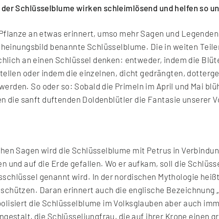
 der Schlüsselblume wirken schleimlösend und helfen so un
 Pflanze an etwas erinnert, umso mehr Sagen und Legenden 
scheinungsbild benannte Schlüsselblume. Die in weiten Teil
ächlich an einen Schlüssel denken: entweder, indem die Blü
tellen oder indem die einzelnen, dicht gedrängten, dotterge
rden. So oder so: Sobald die Primeln im April und Mai blüh
ten die sanft duftenden Doldenblütler die Fantasie unserer 
hen Sagen wird die Schlüsselblume mit Petrus in Verbindun
n und auf die Erde gefallen. Wo er aufkam, soll die Schlüss
chlüssel genannt wird. In der nordischen Mythologie heißt 
chützen. Daran erinnert auch die englische Bezeichnung „f
olisiert die Schlüsselblume im Volksglauben aber auch im
gestalt, die Schlüsseljungfrau, die auf ihrer Krone einen g