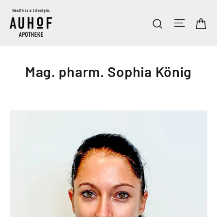
Direkt
zum
Seitenn
Ei
Suche
Inhalt
Mag. pharm. Sophia König