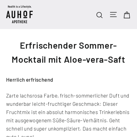
Direkt
zum
Seitenn
Ei
Suche
Inhalt
Erfrischender Sommer-
Mocktail mit Aloe-vera-Saft
Herrlich erfrischend
Zarte lachsrosa Farbe, frisch-sommerlicher Duft und
wunderbar leicht-fruchtiger Geschmack: Dieser
Fruchtmix ist ein absolut harmonisches Trinkerlebnis
mit ausgewogenem Süße-Säure-Verhältnis. Geht
schnell und super unkompliziert. Das macht einfach
gute Laune!