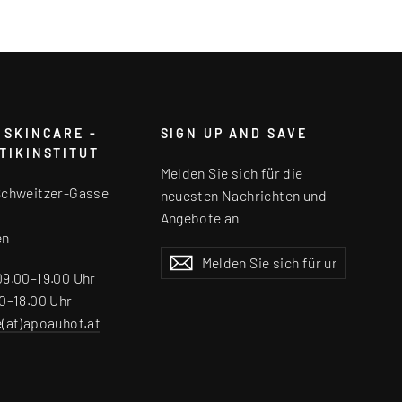
 SKINCARE -
SIGN UP AND SAVE
TIKINSTITUT
Melden Sie sich für die
Schweitzer-Gasse
neuesten Nachrichten und
Angebote an
en
Melden
Abonnieren
Abonnieren
Sie
09.00–19.00 Uhr
sich
0–18.00 Uhr
für
e(at)apoauhof.at
unsere
Mailingliste
an